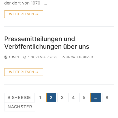
der dort von 1970 –…
WEITERLESEN →
Pressemitteilungen und
Veröffentlichungen über uns
ADMIN
7. NOVEMBER 2023
UNCATEGORIZED
WEITERLESEN →
Seitennummerierung
BISHERIGE
1
2
3
4
5
…
8
der
NÄCHSTER
Beiträge