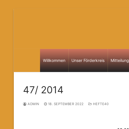
Zum
Inhalt
springen
Willkommen
Unser Förderkreis
Mitteilun
47/ 2014
ADMIN
18. SEPTEMBER 2022
HEFTE40