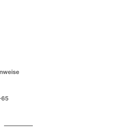
inweise
1-65